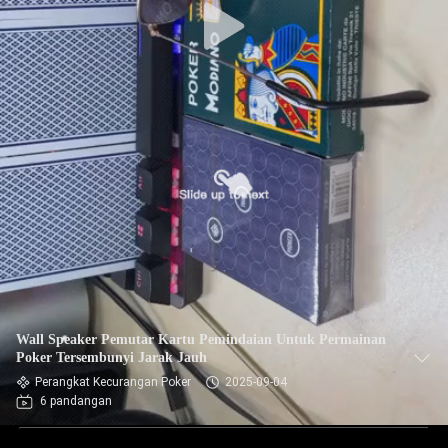
Wall Speaker Pemutar Kartu Pemindaian Untuk Permainan
Poker Tersembunyi Jarak Jauh
Perangkat Kecurangan Poker
2025-09-04
6 pandangan